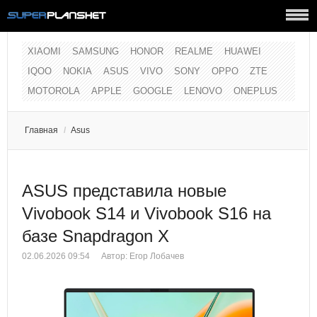
XIAOMI
SAMSUNG
HONOR
REALME
HUAWEI
IQOO
NOKIA
ASUS
VIVO
SONY
OPPO
ZTE
MOTOROLA
APPLE
GOOGLE
LENOVO
ONEPLUS
Главная
/
Asus
ASUS представила новые
Vivobook S14 и Vivobook S16 на
базе Snapdragon X
02.06.2026 09:54
Автор:
Егор Лобачев