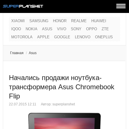
XIAOMI
SAMSUNG
HONOR
REALME
HUAWEI
IQOO
NOKIA
ASUS
VIVO
SONY
OPPO
ZTE
MOTOROLA
APPLE
GOOGLE
LENOVO
ONEPLUS
Главная
/
Asus
Начались продажи ноутбука-
трансформера Asus Chromebook
Flip
22.07.2015 12:11
Автор:
superplanshet