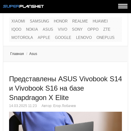
XIAOMI
SAMSUNG
HONOR
REALME
HUAWEI
IQOO
NOKIA
ASUS
VIVO
SONY
OPPO
ZTE
MOTOROLA
APPLE
GOOGLE
LENOVO
ONEPLUS
Главная
/
Asus
Представлены ASUS Vivobook S14
и Vivobook S16 на базе
Snapdragon X Elite
14.03.2025 11:23
Автор:
Егор Лобачев