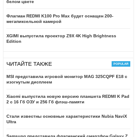
белом цвете
Флагман REDMI K100 Pro Max будет оснащен 200-
мегапиксельной камерой
XGIMI выпустила проектор Z9X 4K High Brightness
Edition
ЧИТАЙТЕ ТАКЖЕ
MSI представила игровой монитор MAG 325CQPF E18 с
изогнутым дисплеем
Xiaomi выпустила новую версию планшета REDMI K Pad
2 с 16 Гб ОЗУ и 256 Гб флэш-памяти
Стали известны основные характеристики Nubia NaviX
Ultra
Samsung представила флагманский смартфон Galaxy Z