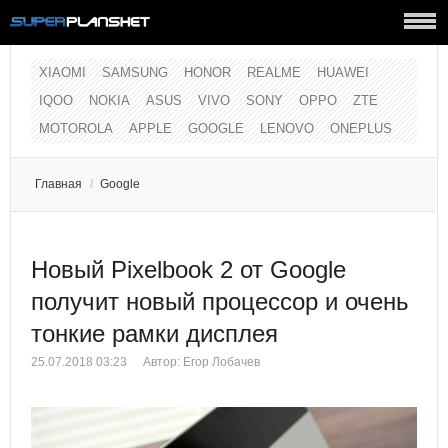
XIAOMI
SAMSUNG
HONOR
REALME
HUAWEI
IQOO
NOKIA
ASUS
VIVO
SONY
OPPO
ZTE
MOTOROLA
APPLE
GOOGLE
LENOVO
ONEPLUS
Главная
/
Google
Новый Pixelbook 2 от Google
получит новый процессор и очень
тонкие рамки дисплея
25.07.2018 03:23
Автор:
Егор Лобачев