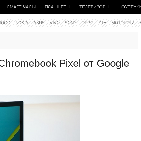
СМАРТ ЧАСЫ
ПЛАНШЕТЫ
ТЕЛЕВИЗОРЫ
НОУТБУК
IQOO
NOKIA
ASUS
VIVO
SONY
OPPO
ZTE
MOTOROLA
hromebook Pixel от Google