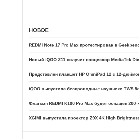
НОВОЕ
REDMI Note 17 Pro Max протестирован в Geekben
Новый iQOO Z11 получит процессор MediaTek Dim
Представлен планшет HP OmniPad 12 с 12-дюйм
iQOO выпустила беспроводные наушники TWS 5e
Флагман REDMI K100 Pro Max будет оснащен 200
XGIMI выпустила проектор Z9X 4K High Brightness