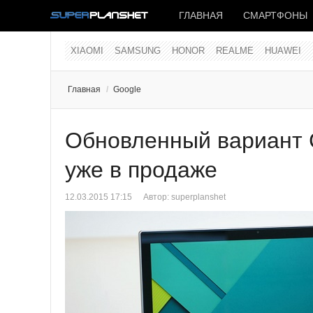
ГЛАВНАЯ
СМАРТФОНЫ
XIAOMI
SAMSUNG
HONOR
REALME
HUAWEI
Главная
/
Google
Обновленный вариант C
уже в продаже
12.03.2015 17:15
Автор:
superplanshet