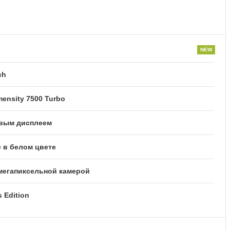
ch
ensity 7500 Turbo
овым дисплеем
 в белом цвете
-мегапиксельной камерой
 Edition