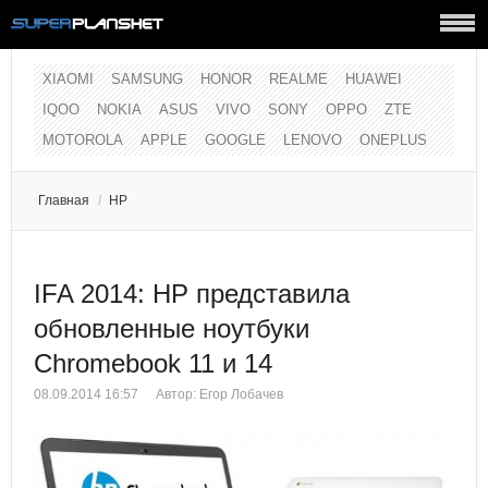
XIAOMI
SAMSUNG
HONOR
REALME
HUAWEI
IQOO
NOKIA
ASUS
VIVO
SONY
OPPO
ZTE
MOTOROLA
APPLE
GOOGLE
LENOVO
ONEPLUS
Главная
/
HP
IFA 2014: HP представила
обновленные ноутбуки
Chromebook 11 и 14
08.09.2014 16:57
Автор:
Егор Лобачев