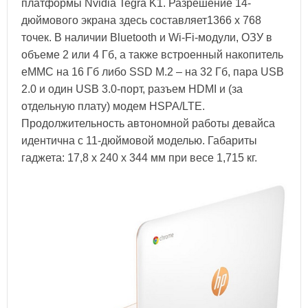
платформы Nvidia Tegra K1. Разрешение 14-
дюймового экрана здесь составляет1366 х 768
точек. В наличии Bluetooth и Wi-Fi-модули, ОЗУ в
объеме 2 или 4 Гб, а также встроенный накопитель
eMMC на 16 Гб либо SSD M.2 – на 32 Гб, пара USB
2.0 и один USB 3.0-порт, разъем HDMI и (за
отдельную плату) модем HSPA/LTE.
Продолжительность автономной работы девайса
идентична с 11-дюймовой моделью. Габариты
гаджета: 17,8 х 240 х 344 мм при весе 1,715 кг.