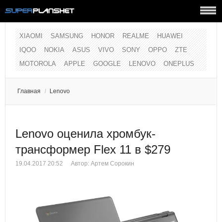
XIAOMI
SAMSUNG
HONOR
REALME
HUAWEI
IQOO
NOKIA
ASUS
VIVO
SONY
OPPO
ZTE
MOTOROLA
APPLE
GOOGLE
LENOVO
ONEPLUS
Главная
/
Lenovo
Lenovo оценила хромбук-
трансформер Flex 11 в $279
19.04.2017 20:52
Автор:
Артем Сорокин