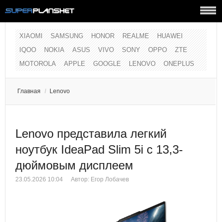
XIAOMI
SAMSUNG
HONOR
REALME
HUAWEI
IQOO
NOKIA
ASUS
VIVO
SONY
OPPO
ZTE
MOTOROLA
APPLE
GOOGLE
LENOVO
ONEPLUS
Главная
/
Lenovo
Lenovo представила легкий
ноутбук IdeaPad Slim 5i с 13,3-
дюймовым дисплеем
23.05.2026 10:04
Автор:
Егор Лобачев