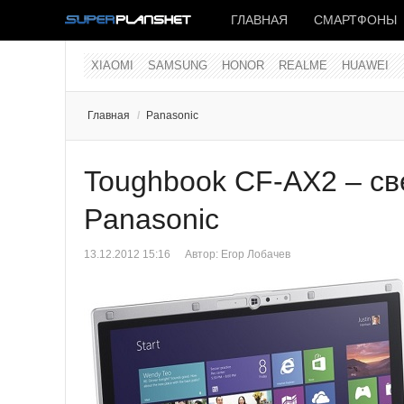
ГЛАВНАЯ
СМАРТФОНЫ
XIAOMI
SAMSUNG
HONOR
REALME
HUAWEI
Главная
/
Panasonic
Toughbook CF-AX2 – св
Panasonic
13.12.2012 15:16
Автор:
Егор Лобачев