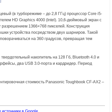
евый (в турборежиме – до 2,8 ГГц) процессор Core i5-
лем HD Graphics 4000 (Intel). 10,6-дюймовый экран с
т разрешением 1366×768 пикселей. Конструкция
рышки устройства посредством двух шарниров. Такой
поворачиваться на 360 градусов, превращая тем
твердотельный накопитель на 128 Гб, Bluetooth 4.0 и
ерфейсы, два USB 3.0-порта и кардридер. Период
иентировочная стоимость Panasonic Toughbook CF-AX2 –
 источники в Google