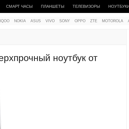
СМАРТ ЧАСЫ
ПЛАНШЕТЫ
ТЕЛЕВИЗОРЫ
НОУТБУК
IQOO
NOKIA
ASUS
VIVO
SONY
OPPO
ZTE
MOTOROLA
ерхпрочный ноутбук от