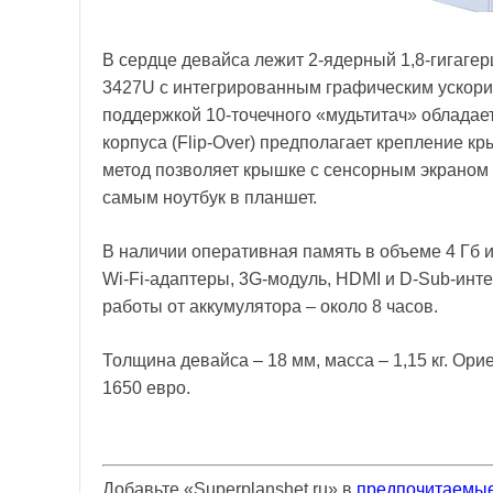
В сердце девайса лежит 2-ядерный 1,8-гигагерц
3427U с интегрированным графическим ускорите
поддержкой 10-точечного «мудьтитач» обладае
корпуса (Flip-Over) предполагает крепление к
метод позволяет крышке с сенсорным экраном 
самым ноутбук в планшет.
В наличии оперативная память в объеме 4 Гб и 
Wi-Fi-адаптеры, 3G-модуль, HDMI и D-Sub-инт
работы от аккумулятора – около 8 часов.
Толщина девайса – 18 мм, масса – 1,15 кг. Ор
1650 евро.
Добавьте «Superplanshet.ru» в
предпочитаемые