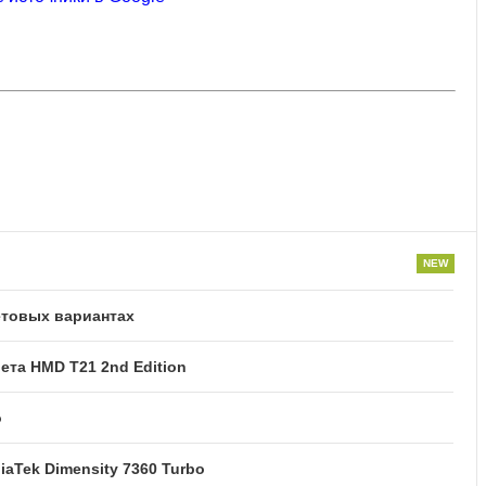
етовых вариантах
та HMD T21 2nd Edition
o
iaTek Dimensity 7360 Turbo