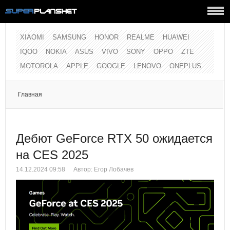
XIAOMI
SAMSUNG
HONOR
REALME
HUAWEI
IQOO
NOKIA
ASUS
VIVO
SONY
OPPO
ZTE
MOTOROLA
APPLE
GOOGLE
LENOVO
ONEPLUS
Главная
Дебют GeForce RTX 50 ожидается
на CES 2025
14.12.2024 09:58
Автор: Егор Лобачев