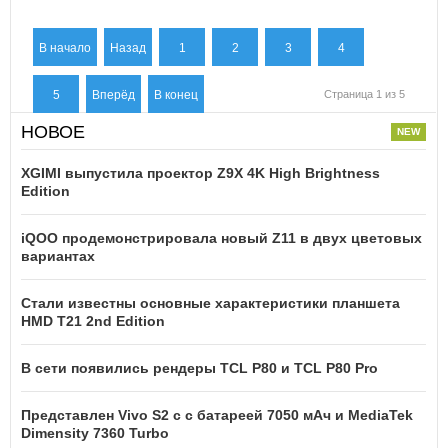
В начало
Назад
1
2
3
4
5
Вперёд
В конец
Страница 1 из 5
НОВОЕ
XGIMI выпустила проектор Z9X 4K High Brightness
Edition
iQOO продемонстрировала новый Z11 в двух цветовых
вариантах
Стали известны основные характеристики планшета
HMD T21 2nd Edition
В сети появились рендеры TCL P80 и TCL P80 Pro
Представлен Vivo S2 с с батареей 7050 мАч и MediaTek
Dimensity 7360 Turbo