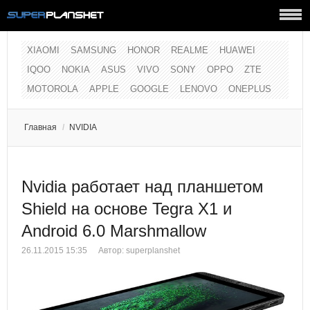
XIAOMI
SAMSUNG
HONOR
REALME
HUAWEI
IQOO
NOKIA
ASUS
VIVO
SONY
OPPO
ZTE
MOTOROLA
APPLE
GOOGLE
LENOVO
ONEPLUS
Главная
/
NVIDIA
Nvidia работает над планшетом
Shield на основе Tegra X1 и
Android 6.0 Marshmallow
26.11.2015 15:35
Автор:
superplanshet