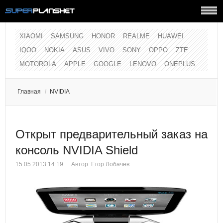
XIAOMI
SAMSUNG
HONOR
REALME
HUAWEI
IQOO
NOKIA
ASUS
VIVO
SONY
OPPO
ZTE
MOTOROLA
APPLE
GOOGLE
LENOVO
ONEPLUS
Главная
/
NVIDIA
Открыт предварительный заказ на
консоль NVIDIA Shield
15.05.2013 14:19
Автор:
Егор Лобачев