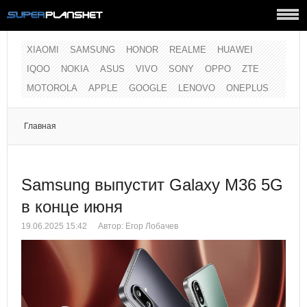
XIAOMI
SAMSUNG
HONOR
REALME
HUAWEI
IQOO
NOKIA
ASUS
VIVO
SONY
OPPO
ZTE
MOTOROLA
APPLE
GOOGLE
LENOVO
ONEPLUS
Главная
Samsung выпустит Galaxy M36 5G
в конце июня
19.06.2025 15:42
Автор:
Егор Лобачев