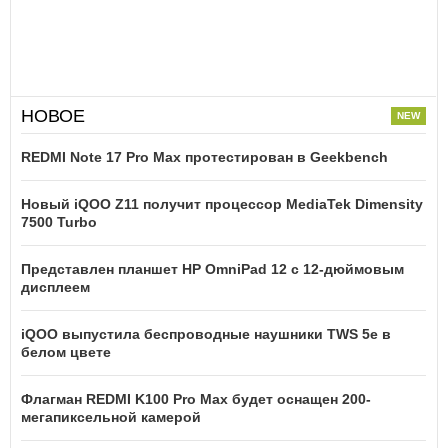
НОВОЕ
REDMI Note 17 Pro Max протестирован в Geekbench
Новый iQOO Z11 получит процессор MediaTek Dimensity
7500 Turbo
Представлен планшет HP OmniPad 12 с 12-дюймовым
дисплеем
iQOO выпустила беспроводные наушники TWS 5e в
белом цвете
Флагман REDMI K100 Pro Max будет оснащен 200-
мегапиксельной камерой