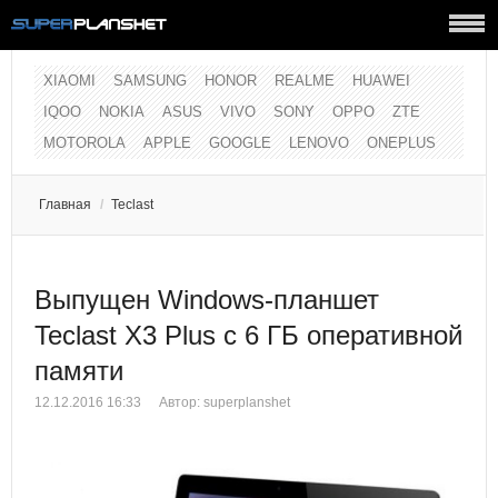
XIAOMI
SAMSUNG
HONOR
REALME
HUAWEI
IQOO
NOKIA
ASUS
VIVO
SONY
OPPO
ZTE
MOTOROLA
APPLE
GOOGLE
LENOVO
ONEPLUS
Главная
/
Teclast
Выпущен Windows-планшет
Teclast X3 Plus с 6 ГБ оперативной
памяти
12.12.2016 16:33
Автор:
superplanshet