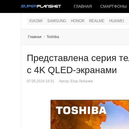
ГЛАВНАЯ
СМАРТФОНЫ
XIAOMI
SAMSUNG
HONOR
REALME
HUAWEI
Главная
/
Toshiba
Представлена серия т
с 4K QLED-экранами
07.05.2024 16:31
Автор:
Егор Лобачев