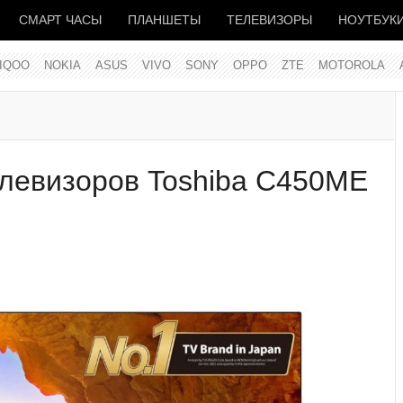
СМАРТ ЧАСЫ
ПЛАНШЕТЫ
ТЕЛЕВИЗОРЫ
НОУТБУК
IQOO
NOKIA
ASUS
VIVO
SONY
OPPO
ZTE
MOTOROLA
елевизоров Toshiba C450ME