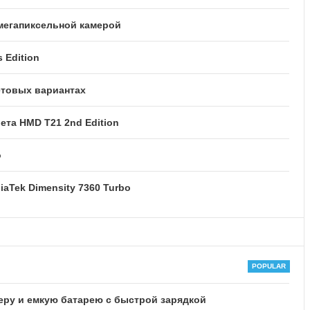
-мегапиксельной камерой
 Edition
етовых вариантах
та HMD T21 2nd Edition
o
iaTek Dimensity 7360 Turbo
еру и емкую батарею с быстрой зарядкой