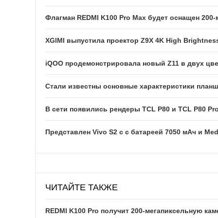
Флагман REDMI K100 Pro Max будет оснащен 200
XGIMI выпустила проектор Z9X 4K High Brightness
iQOO продемонстрировала новый Z11 в двух цв
Стали известны основные характеристики планше
В сети появились рендеры TCL P80 и TCL P80 Pr
Представлен Vivo S2 с с батареей 7050 мАч и Med
ЧИТАЙТЕ ТАКЖЕ
REDMI K100 Pro получит 200-мегапиксельную кам