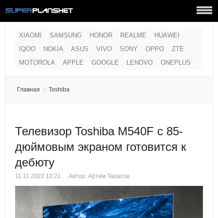
XIAOMI
SAMSUNG
HONOR
REALME
HUAWEI
IQOO
NOKIA
ASUS
VIVO
SONY
OPPO
ZTE
MOTOROLA
APPLE
GOOGLE
LENOVO
ONEPLUS
Главная
/
Toshiba
Телевизор Toshiba M540F с 85-
дюймовым экраном готовится к
дебюту
11.11.2022 10:21
Автор:
Артем Тарасов