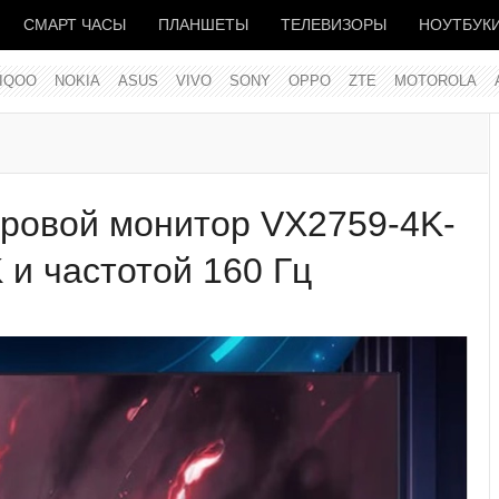
СМАРТ ЧАСЫ
ПЛАНШЕТЫ
ТЕЛЕВИЗОРЫ
НОУТБУК
IQOO
NOKIA
ASUS
VIVO
SONY
OPPO
ZTE
MOTOROLA
гровой монитор VX2759-4K-
и частотой 160 Гц