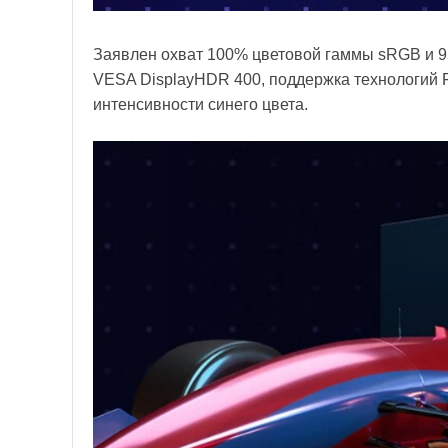
Заявлен охват 100% цветовой гаммы sRGB и 9
VESA DisplayHDR 400, поддержка технологий F
интенсивности синего цвета.