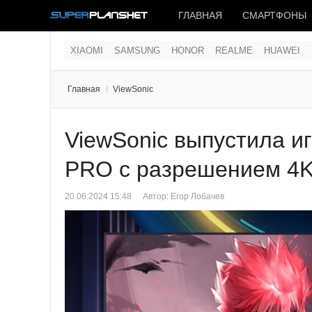
ГЛАВНАЯ
СМАРТФОНЫ
XIAOMI
SAMSUNG
HONOR
REALME
HUAWEI
Главная
/
ViewSonic
ViewSonic выпустила и
PRO с разрешением 4K 
20.06.2024 15:48
Автор:
Егор Лобачев