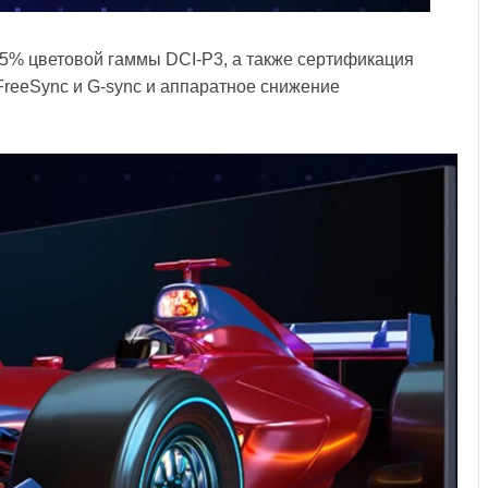
5% цветовой гаммы DCI-P3, а также сертификация
reeSync и G-sync и аппаратное снижение