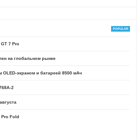
GT 7 Pro
лен на глобальном рынке
м OLED-экраном и батареей 8500 мАч
768A-2
августа
 Pro Fold