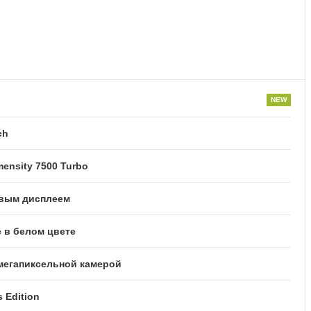
ch
ensity 7500 Turbo
овым дисплеем
 в белом цвете
-мегапиксельной камерой
 Edition