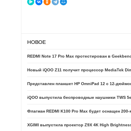
НОВОЕ
REDMI Note 17 Pro Max протестирован в Geekben
Новый iQOO Z11 получит процессор MediaTek Dim
Представлен планшет HP OmniPad 12 с 12-дюйм
iQOO выпустила беспроводные наушники TWS 5e
Флагман REDMI K100 Pro Max будет оснащен 200
XGIMI выпустила проектор Z9X 4K High Brightness