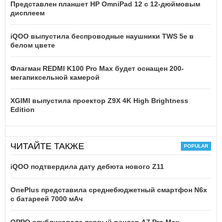
Представлен планшет HP OmniPad 12 с 12-дюймовым
дисплеем
iQOO выпустила беспроводные наушники TWS 5e в
белом цвете
Флагман REDMI K100 Pro Max будет оснащен 200-
мегапиксельной камерой
XGIMI выпустила проектор Z9X 4K High Brightness
Edition
ЧИТАЙТЕ ТАКЖЕ
iQOO подтвердила дату дебюта нового Z11
OnePlus представила среднебюджетный смартфон N6x
с батареей 7000 мАч