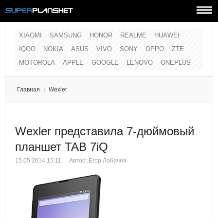
XIAOMI
SAMSUNG
HONOR
REALME
HUAWEI
IQOO
NOKIA
ASUS
VIVO
SONY
OPPO
ZTE
MOTOROLA
APPLE
GOOGLE
LENOVO
ONEPLUS
Главная
/
Wexler
Wexler представила 7-дюймовый
планшет TAB 7iQ
15.05.2014 15:11
Автор:
Егор Лобачев