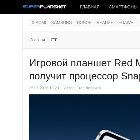
ГЛАВНАЯ
СМАРТФОНЫ
XIAOMI
SAMSUNG
HONOR
REALME
HUAWEI
Главная
/
ZTE
Игровой планшет Red M
получит процессор Snap
25.06.2026 10:23
Автор:
Егор Лобачев