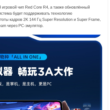
 игровой чип Red Core R4, а также обновлённый
истема будет поддерживать технологию
ты кадров 2K 144 Гц Super Resolution и Super Frame,
eam через PC-эмулятор.