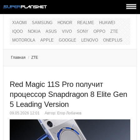
XIAOMI
SAMSUNG
HONOR
REALME
HUAWEI
IQOO
NOKIA
ASUS
VIVO
SONY
OPPO
ZTE
MOTOROLA
APPLE
GOOGLE
LENOVO
ONEPLUS
Главная
/
ZTE
Red Magic 11S Pro получит
процессор Snapdragon 8 Elite Gen
5 Leading Version
09.05.2026 12:01
Автор:
Егор Лобачев