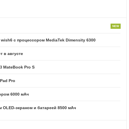
ish6 с процессором MediaTek Dimensity 6300
т в августе
I MateBook Pro S
Pad Pro
тором 6000 мАч
м OLED-экраном и батареей 8500 мАч