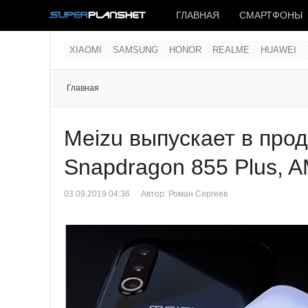
ГЛАВНАЯ
СМАРТФОНЫ
XIAOMI
SAMSUNG
HONOR
REALME
HUAWEI
Главная
Meizu выпускает в про
Snapdragon 855 Plus,
03.09.2019 04:36
Автор:
Роман Сергеев