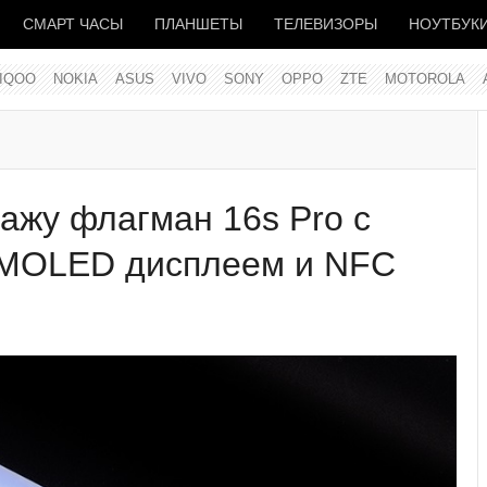
СМАРТ ЧАСЫ
ПЛАНШЕТЫ
ТЕЛЕВИЗОРЫ
НОУТБУК
IQOO
NOKIA
ASUS
VIVO
SONY
OPPO
ZTE
MOTOROLA
дажу флагман 16s Pro с
 AMOLED дисплеем и NFC