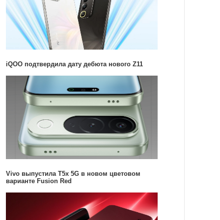
iQOO подтвердила дату дебюта нового Z11
Vivo выпустила T5x 5G в новом цветовом
варианте Fusion Red