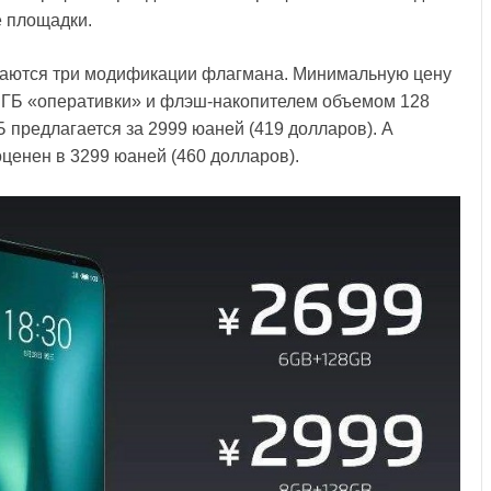
е площадки.
гаются три модификации флагмана. Минимальную цену
6 ГБ «оперативки» и флэш-накопителем объемом 128
 предлагается за 2999 юаней (419 долларов). А
ценен в 3299 юаней (460 долларов).