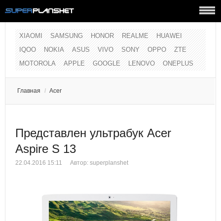
XIAOMI
SAMSUNG
HONOR
REALME
HUAWEI
IQOO
NOKIA
ASUS
VIVO
SONY
OPPO
ZTE
MOTOROLA
APPLE
GOOGLE
LENOVO
ONEPLUS
Главная
/
Acer
Представлен ультрабук Acer
Aspire S 13
22.04.2016 15:11
Автор:
superplanshet